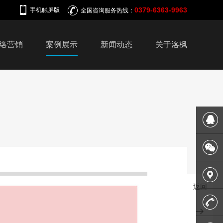
0379-6363-9963
手机触屏版
全国咨询服务热线：
络营销
案例展示
新闻动态
关于洛枫
在线客
服
微信平
返回
台
联系我