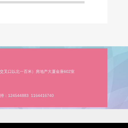
交叉口以北一百米）房地产大厦金座602室
持：
124544883
1164416740