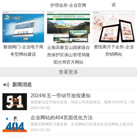
设
护理会所-企业官网
般德阀门-企业电子商
蜜悦阁月子会所-企业
云南高黎贡山国家级自
务型网站建设
营销网站
然保护区保山管理局隆
阳分局官方网站
查看更多
新闻消息
2024年五一劳动节放假通知
据国家法定节假日安排，结合公司实际情况，现将2024年五一劳
动节放假事项通知如下……
2024-04-30
企业网站的404页面优化方法
随着互联网的飞速发展，企业网站已经成为企业在网络上展示自
身形象、宣传产品和服务的重要平台。而404页面作为企业网站
2024-02-20
中不可或缺的一部分，其优化对于提升用户体验、提高网站SEO