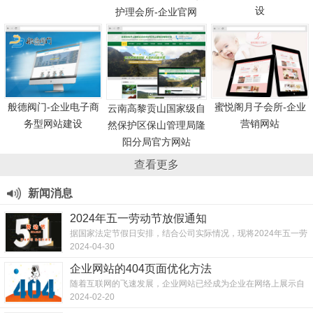
设
护理会所-企业官网
般德阀门-企业电子商
蜜悦阁月子会所-企业
云南高黎贡山国家级自
务型网站建设
营销网站
然保护区保山管理局隆
阳分局官方网站
查看更多
新闻消息
2024年五一劳动节放假通知
据国家法定节假日安排，结合公司实际情况，现将2024年五一劳
动节放假事项通知如下……
2024-04-30
企业网站的404页面优化方法
随着互联网的飞速发展，企业网站已经成为企业在网络上展示自
身形象、宣传产品和服务的重要平台。而404页面作为企业网站
2024-02-20
中不可或缺的一部分，其优化对于提升用户体验、提高网站SEO