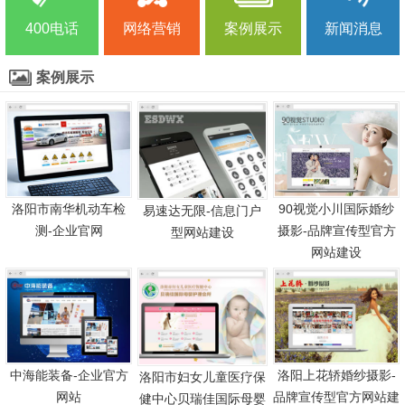
400电话
网络营销
案例展示
新闻消息
案例展示
洛阳市南华机动车检
90视觉小川国际婚纱
易速达无限-信息门户
测-企业官网
摄影-品牌宣传型官方
型网站建设
网站建设
中海能装备-企业官方
洛阳上花轿婚纱摄影-
洛阳市妇女儿童医疗保
网站
品牌宣传型官方网站建
健中心贝瑞佳国际母婴