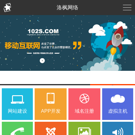
洛枫网络
1
2
3
网站建设
APP开发
域名注册
虚拟主机