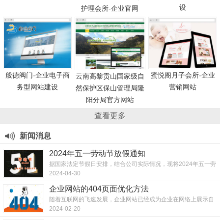
设
护理会所-企业官网
般德阀门-企业电子商
蜜悦阁月子会所-企业
云南高黎贡山国家级自
务型网站建设
营销网站
然保护区保山管理局隆
阳分局官方网站
查看更多
新闻消息
2024年五一劳动节放假通知
据国家法定节假日安排，结合公司实际情况，现将2024年五一劳
动节放假事项通知如下……
2024-04-30
企业网站的404页面优化方法
随着互联网的飞速发展，企业网站已经成为企业在网络上展示自
身形象、宣传产品和服务的重要平台。而404页面作为企业网站
2024-02-20
中不可或缺的一部分，其优化对于提升用户体验、提高网站SEO